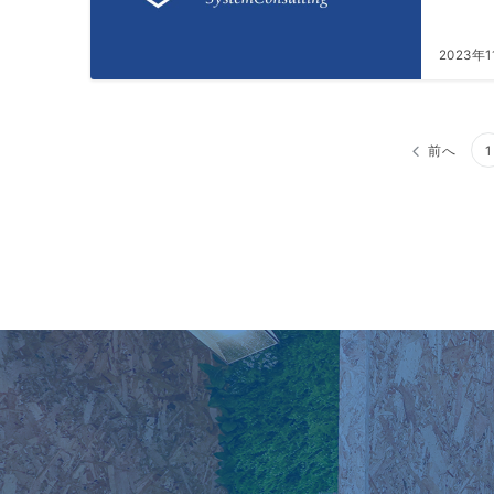
2023年
投
前へ
1
稿
ナ
ビ
ゲ
ー
シ
ョ
ン